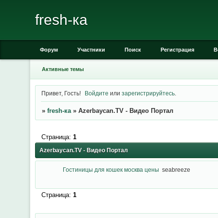
fresh-ка
Форум
Участники
Поиск
Регистрация
В
Активные темы
Привет, Гость!
Войдите
или
зарегистрируйтесь
.
»
fresh-ка
»
Azerbaycan.TV - Видео Портал
Страница:
1
Azerbaycan.TV - Видео Портал
Гостиницы для кошек москва цены
seabreeze
Страница:
1