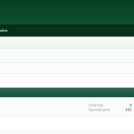
ойти
0
432