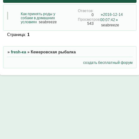
Как принять роды у
2016-12-14
0
собаки в домашних
00:07:42
условиях
seabreeze
543
seabreeze
Страница:
1
»
fresh-ка
»
Кемеровская рыбалка
создать бесплатный форум