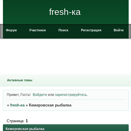
fresh-ка
Форум
Участники
Поиск
Регистрация
Войти
Активные темы
Привет, Гость!
Войдите
или
зарегистрируйтесь
.
»
fresh-ка
»
Кемеровская рыбалка
Страница:
1
Кемеровская рыбалка