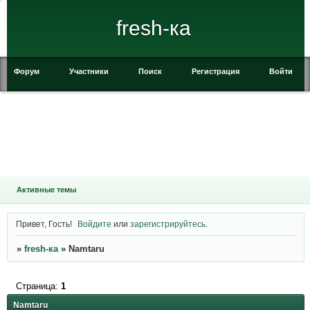
fresh-ка
Форум
Участники
Поиск
Регистрация
Войти
Активные темы
Привет, Гость!
Войдите
или
зарегистрируйтесь
.
»
fresh-ка
»
Namtaru
Страница:
1
Namtaru