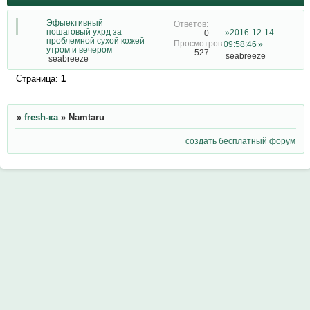
Эфыективный
пошаговый ухрд за
2016-12-14
0
проблемной сухой кожей
09:58:46
утром и вечером
527
seabreeze
seabreeze
Страница:
1
»
fresh-ка
»
Namtaru
создать бесплатный форум