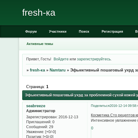
fresh-ка
Форум
Участники
Поиск
Регистрация
В
Активные темы
Привет, Гость!
Войдите
или
зарегистрируйтесь
.
»
fresh-ка
»
Namtaru
»
Эфыективный пошаговый ухрд за
Страница:
1
Эфыективный пошаговый ухрд за проблемной сухой кожей у
seabreeze
Поделиться
2016-12-14 09:58:
Администратор
Косметика Сто рецептов к
Зарегистрирован
: 2016-12-13
Интенсивное увлажнение н
Приглашений:
0
Сообщений:
29
0
Уважение:
[+0/-0]
Позитив:
[+0/-0]