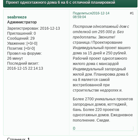
Проект одноэтажного дома 6 на 6 с отличной планировкой
Поделиться
2016-12-14
1
seabreeze
08:59:04
Администратор
Построим одноэтажный дом с
Зарегистрирован
: 2016-12-13
отделкой от 295 000 р. Без
Приглашений:
0
предоплаты. Звоните!
Сообщений:
29
страница / Проектирование
Уважение:
[+0/-0]
Индивидуальный проект вашего
Позитив:
[+0/-0]
дома за 15 дней и 250 рублей.
Провел на форуме:
Рабочий проект одноэтажного
26 минут
Последний визит:
жилого дома с мансардой
2016-12-15 22:14:13
Индивидуальный загородный
жилой дом. Планировка дома 6
на 8 является самой
востребованной при
строительстве недорогих и.
Более 2700 уникальных проектов
загородных домов, коттеджей,
бань. Более 220 проектов
одноэтажных домов. Ежедневное
пополнение. Скидки.
0
Страница:
1