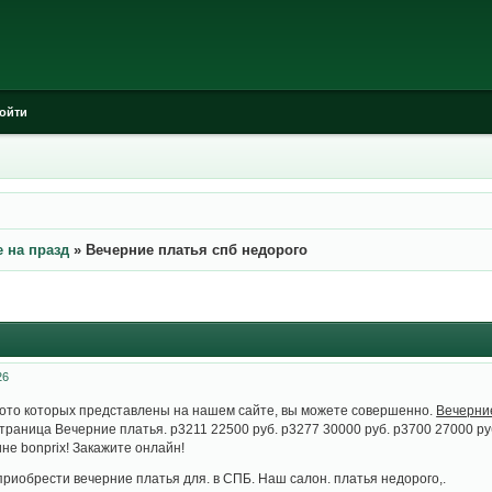
ойти
 на празд
»
Вечерние платья спб недорого
26
фото которых представлены на нашем сайте, вы можете совершенно.
Вечерние
раница Вечерние платья. p3211 22500 руб. p3277 30000 руб. p3700 27000 ру
не bonprix! Закажите онлайн!
приобрести вечерние платья для. в СПБ. Наш салон. платья недорого,.