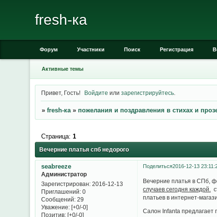
fresh-ка
Форум
Участники
Поиск
Регистрация
В
Активные темы
Привет, Гость!
Войдите
или
зарегистрируйтесь
.
»
fresh-ка
»
пожелания и поздравления в стихах и прозе
Страница:
1
Вечерние платья спб недорого
seabreeze
Поделиться
2016-12-13 23:11:
Администратор
Вечерние платья в СПб, 
Зарегистрирован
: 2016-12-13
случаев сегодня каждой.
ст
Приглашений:
0
платьев в интернет-магази
Сообщений:
29
Уважение:
[+0/-0]
Салон Infanta предлагает 
Позитив:
[+0/-0]